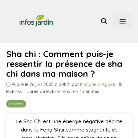
Aller
au
Men
contenu
Sha chi : Comment puis-je
ressentir la présence de sha
chi dans ma maison ?
Publié le 26 juin 2025 à 20h21
par
Marjorie Grégoire
·
18
lectures
·
Durée de lecture : environ 4 minutes
Maison
Le Sha Chi est une énergie négative décrite
dans le Feng Shui comme stagnante et
perturbatrice. Elle peut naître de coins