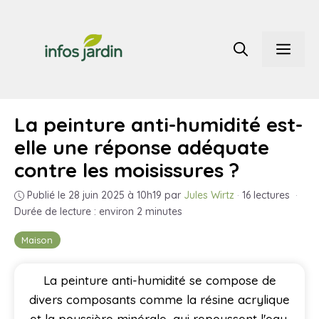
Aller
au
Men
contenu
La peinture anti-humidité est-
elle une réponse adéquate
contre les moisissures ?
Publié le 28 juin 2025 à 10h19
par
Jules Wirtz
·
16 lectures
·
Durée de lecture : environ 2 minutes
Maison
La peinture anti-humidité se compose de
divers composants comme la résine acrylique
et la poussière minérale, qui repoussent l'eau.