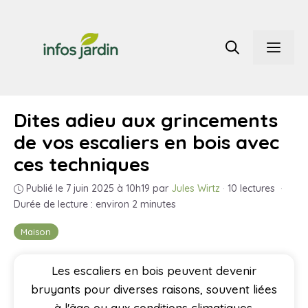
Aller
au
Men
contenu
Dites adieu aux grincements
de vos escaliers en bois avec
ces techniques
Publié le 7 juin 2025 à 10h19
par
Jules Wirtz
·
10 lectures
·
Durée de lecture : environ 2 minutes
Maison
Les escaliers en bois peuvent devenir
bruyants pour diverses raisons, souvent liées
à l'âge ou aux conditions climatiques.