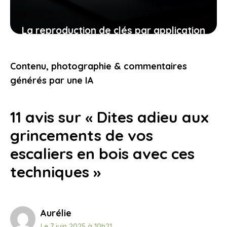
La reproduction de clés par application
: une solution moderne confrontée à
des enjeux de sécurité
Contenu, photographie & commentaires
21 juillet 2025
générés par une IA
11 avis sur « Dites adieu aux
grincements de vos
escaliers en bois avec ces
techniques »
Aurélie
Le 7 juin 2025 à 10h21