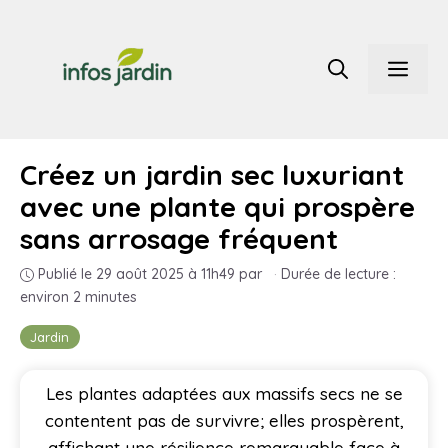
Aller
au
Men
contenu
Créez un jardin sec luxuriant
avec une plante qui prospère
sans arrosage fréquent
Publié le 29 août 2025 à 11h49
par
·
Durée de lecture :
environ 2 minutes
Jardin
Les plantes adaptées aux massifs secs ne se
contentent pas de survivre; elles prospèrent,
affichant une résilience remarquable face à