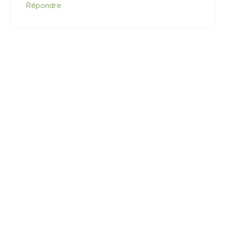
Répondre
Partagez votre avis
Commentaire