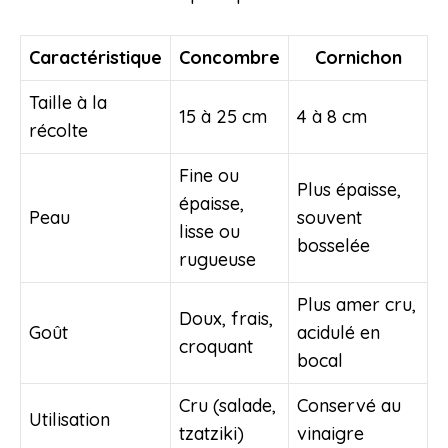
Caractéristique
Concombre
Cornichon
Taille à la
15 à 25 cm
4 à 8 cm
récolte
Fine ou
Plus épaisse,
épaisse,
Peau
souvent
lisse ou
bosselée
rugueuse
Plus amer cru,
Doux, frais,
Goût
acidulé en
croquant
bocal
Cru (salade,
Conservé au
Utilisation
tzatziki)
vinaigre