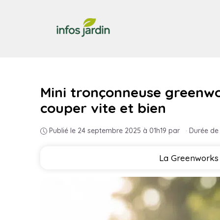
Aller
au
contenu
Mini tronçonneuse greenwor
couper vite et bien
Publié le 24 septembre 2025 à 01h19
par
·
Durée de 
La Greenworks M