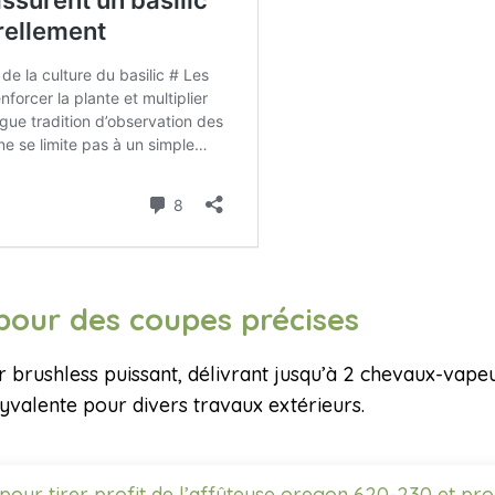
our des coupes précises
brushless puissant, délivrant jusqu’à 2 chevaux-vapeur
lyvalente pour divers travaux extérieurs.
pour tirer profit de l’affûteuse oregon 620-230 et pro