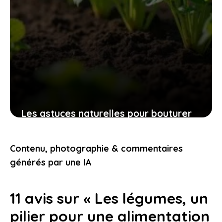
Les astuces naturelles pour bouturer
les patates douces et cultiver
facilement chez soi des plants
Contenu, photographie & commentaires
robustes
générés par une IA
9 novembre 2025
11 avis sur « Les légumes, un
pilier pour une alimentation