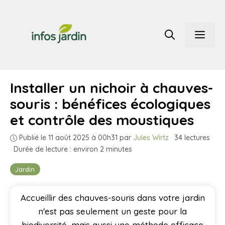
Aller
au
Men
contenu
Installer un nichoir à chauves-
souris : bénéfices écologiques
et contrôle des moustiques
Publié le 11 août 2025 à 00h31
par
Jules Wirtz
·
34 lectures
·
Durée de lecture : environ 2 minutes
Jardin
Accueillir des chauves-souris dans votre jardin
n'est pas seulement un geste pour la
biodiversité, mais aussi une méthode efficace