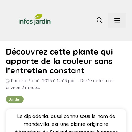
Aller
au
Men
contenu
Découvrez cette plante qui
apporte de la couleur sans
l’entretien constant
Publié le 3 août 2025 à 14h13
par
·
Durée de lecture :
environ 2 minutes
Jardin
Le dipladénia, aussi connu sous le nom de
mandevilla, est une plante originaire
d'Amérique du Sud qui commence à gagner