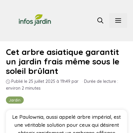
Aller
au
Men
contenu
Cet arbre asiatique garantit
un jardin frais même sous le
soleil brûlant
Publié le 25 juillet 2025 à 11h49
par
·
Durée de lecture :
environ 2 minutes
Jardin
Le Paulownia, aussi appelé arbre impérial, est
une véritable solution pour ceux qui désirent
obtenir rapidement un ombrage efficace