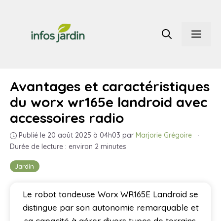
Aller
au
Men
contenu
Avantages et caractéristiques
du worx wr165e landroid avec
accessoires radio
Publié le 20 août 2025 à 04h03
par
Marjorie Grégoire
·
Durée de lecture : environ 2 minutes
Jardin
Le robot tondeuse Worx WR165E Landroid se
distingue par son autonomie remarquable et
sa capacité à gérer divers types de terrains.